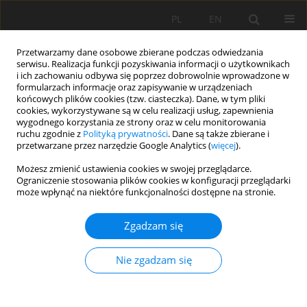
PL
EN
Przetwarzamy dane osobowe zbierane podczas odwiedzania
serwisu. Realizacja funkcji pozyskiwania informacji o użytkownikach
i ich zachowaniu odbywa się poprzez dobrowolnie wprowadzone w
formularzach informacje oraz zapisywanie w urządzeniach
końcowych plików cookies (tzw. ciasteczka). Dane, w tym pliki
cookies, wykorzystywane są w celu realizacji usług, zapewnienia
wygodnego korzystania ze strony oraz w celu monitorowania
ruchu zgodnie z
Polityką prywatności
. Dane są także zbierane i
przetwarzane przez narzędzie Google Analytics (
więcej
).
Słowo kluczowe
wskaźnik
Możesz zmienić ustawienia cookies w swojej przeglądarce.
Ograniczenie stosowania plików cookies w konfiguracji przeglądarki
standaryzowanego opadu (SPI)
może wpłynąć na niektóre funkcjonalności dostępne na stronie.
Zgadzam się
PRACA ORYGINALNA
Susza atmosferyczna w Tatrach Polskich i na ich
Nie zgadzam się
przedpolu, w latach 1951- 2017
Marta Cebulska