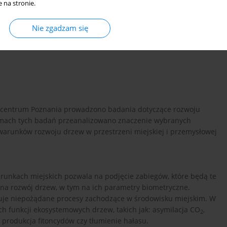
 na stronie.
Nie zgadzam się
 centrum Poznania prowadzono badania dotyczące rozwoju
mach tych badań przeanalizowano znaczenie wybranych
arunków rozwoju drzew w przestrzeni miejskiej i przemysłowej
unkach miejskich pozwala na podjęcie zabiegów, które będą te
 na rozwój drzew, w tym na ich parametry biometryczne.
suje niepożądane procesy zachodzące w środowisku miejskim. W
ych funkcji ekosystemowych drzew, takich jak: asymilacja CO
,
2
, produkcja fitoncydów czy tłumienie hałasu.