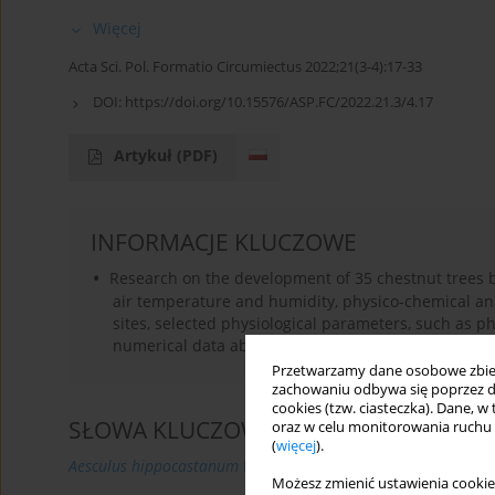
Więcej
Acta Sci. Pol. Formatio Circumiectus 2022;21(3-4):17-33
DOI:
https://doi.org/10.15576/ASP.FC/2022.21.3/4.17
Artykuł
(PDF)
INFORMACJE KLUCZOWE
Research on the development of 35 chestnut trees by
air temperature and humidity, physico-chemical ana
sites, selected physiological parameters, such as ph
numerical data about the environment were collect
Przetwarzamy dane osobowe zbiera
zachowaniu odbywa się poprzez d
cookies (tzw. ciasteczka). Dane, w
SŁOWA KLUCZOWE
oraz w celu monitorowania ruchu
(
więcej
).
Aesculus hippocastanum
L
ekologia miasta
pomiary 
Możesz zmienić ustawienia cookie