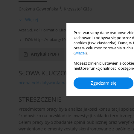
1
1
Grażyna Gawrońska
,
Krzysztof Giża
Więcej
Acta Sci. Pol. Formatio Circumiectus 2016;15(2):65-81
Przetwarzamy dane osobowe zbiera
zachowaniu odbywa się poprzez d
DOI:
https://doi.org/10.15576/ASP.FC/2016.15.2.65
cookies (tzw. ciasteczka). Dane, w
oraz w celu monitorowania ruchu
(
więcej
).
Artykuł
(PDF)
Możesz zmienić ustawienia cookie
niektóre funkcjonalności dostępne
SŁOWA KLUCZOWE
Zgadzam się
ocena oddziaływania na środowisko
ewaluacja procesu
STRESZCZENIE
Przedmiotem pracy była analiza jakości konsultacji społ
środowisko na przykładzie inwestycji zakładu termiczne
Celem pracy było zbadanie opinii publicznej oraz weryfik
wymienione elementy zostały skonfrontowane z ogólnie