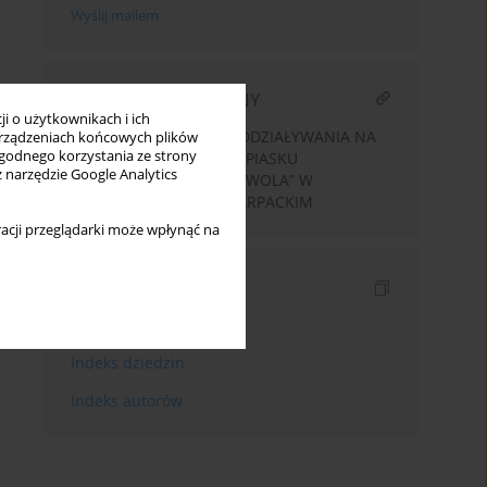
Wyślij mailem
ARTYKUŁ POWIĄZANY
i o użytkownikach i ich
WERYFIKACJA OCENY ODDZIAŁYWANIA NA
rządzeniach końcowych plików
wygodnego korzystania ze strony
ŚRODOWISKO KOPALNI PIASKU
z narzędzie Google Analytics
WYDMOWEGO „WILCZA WOLA” W
WOJEWÓDZTWIE PODKARPACKIM
acji przeglądarki może wpłynąć na
Indeksy
Indeks słów kluczowych
Indeks dziedzin
Indeks autorów