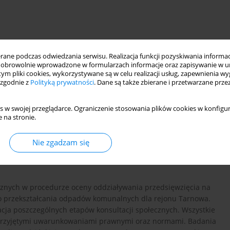
ne podczas odwiedzania serwisu. Realizacja funkcji pozyskiwania informacj
obrowolnie wprowadzone w formularzach informacje oraz zapisywanie w u
 tym pliki cookies, wykorzystywane są w celu realizacji usług, zapewnienia 
 zgodnie z
Polityką prywatności
. Dane są także zbierane i przetwarzane prze
s w swojej przeglądarce. Ograniczenie stosowania plików cookies w konfigur
 na stronie.
Nie zgadzam się
 konsultacji społecznych
ecznych w procedurze oceny oddziaływania przedsięwzięcia na
go przekształcania odpadów komunalnych dla rejonu Tarnowa.
acja poszczególnych etapów konsultacji społecznych. Wszystkie
 przyjętymi uwarunkowaniami prawnymi oraz normami. Badania