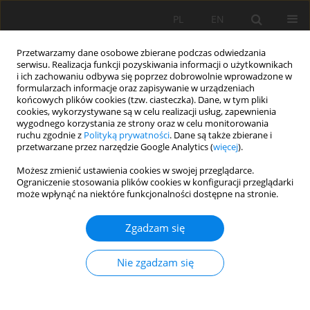
PL
EN
Przetwarzamy dane osobowe zbierane podczas odwiedzania
serwisu. Realizacja funkcji pozyskiwania informacji o użytkownikach
i ich zachowaniu odbywa się poprzez dobrowolnie wprowadzone w
formularzach informacje oraz zapisywanie w urządzeniach
końcowych plików cookies (tzw. ciasteczka). Dane, w tym pliki
cookies, wykorzystywane są w celu realizacji usług, zapewnienia
wygodnego korzystania ze strony oraz w celu monitorowania
ruchu zgodnie z
Polityką prywatności
. Dane są także zbierane i
przetwarzane przez narzędzie Google Analytics (
więcej
).
Autor
Bogusław Michalec
Możesz zmienić ustawienia cookies w swojej przeglądarce.
Ograniczenie stosowania plików cookies w konfiguracji przeglądarki
Michalec
może wpłynąć na niektóre funkcjonalności dostępne na stronie.
PRACA ORYGINALNA
Zgadzam się
Prognoza redukcji pojemności i rozmieszczenia
osadów rumowiska w małym zbiorniku wodnym
Nie zgadzam się
– studium przypadku
Bogusław Michalec