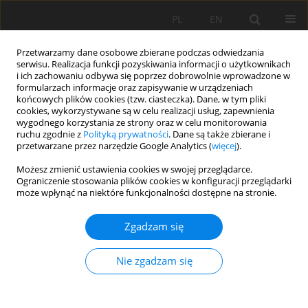
PL
EN
Przetwarzamy dane osobowe zbierane podczas odwiedzania
serwisu. Realizacja funkcji pozyskiwania informacji o użytkownikach
i ich zachowaniu odbywa się poprzez dobrowolnie wprowadzone w
formularzach informacje oraz zapisywanie w urządzeniach
końcowych plików cookies (tzw. ciasteczka). Dane, w tym pliki
cookies, wykorzystywane są w celu realizacji usług, zapewnienia
wygodnego korzystania ze strony oraz w celu monitorowania
ruchu zgodnie z
Polityką prywatności
. Dane są także zbierane i
przetwarzane przez narzędzie Google Analytics (
więcej
).
Autor
Maliwina Kozek
Możesz zmienić ustawienia cookies w swojej przeglądarce.
Ograniczenie stosowania plików cookies w konfiguracji przeglądarki
może wpłynąć na niektóre funkcjonalności dostępne na stronie.
WYBRANE CHARAKTERYSTYKI ROZWOJU SUSZY
Zgadzam się
HYDROLOGICZNEJ W ZLEWNI GÓRNEJ WARTY
Maliwina Kozek
,
Edmund Tomaszewski
Nie zgadzam się
Acta Sci. Pol. Formatio Circumiectus 2018;17(3):77-87
DOI
:
https://doi.org/10.15576/ASP.FC/2018.17.3.77
Statystyki