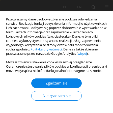
PL
EN
Przetwarzamy dane osobowe zbierane podczas odwiedzania
serwisu. Realizacja funkcji pozyskiwania informacji o użytkownikach
i ich zachowaniu odbywa się poprzez dobrowolnie wprowadzone w
formularzach informacje oraz zapisywanie w urządzeniach
końcowych plików cookies (tzw. ciasteczka). Dane, w tym pliki
cookies, wykorzystywane są w celu realizacji usług, zapewnienia
wygodnego korzystania ze strony oraz w celu monitorowania
ruchu zgodnie z
Polityką prywatności
. Dane są także zbierane i
przetwarzane przez narzędzie Google Analytics (
więcej
).
Autor
Maria Pazdan
Możesz zmienić ustawienia cookies w swojej przeglądarce.
Ograniczenie stosowania plików cookies w konfiguracji przeglądarki
może wpłynąć na niektóre funkcjonalności dostępne na stronie.
PRACA ORYGINALNA
Analiza stopnia rozproszenia zabudowy na
Zgadzam się
wybranych obszarach wiejskich województwa
małopolskiego z wykorzystaniem wskaźników
Nie zgadzam się
autokorelacji przestrzennej w latach 2014–2024
Maria Pazdan