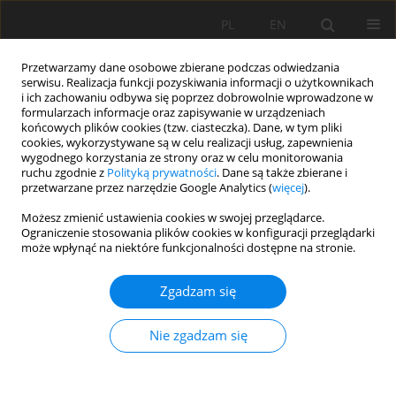
PL
EN
Przetwarzamy dane osobowe zbierane podczas odwiedzania
serwisu. Realizacja funkcji pozyskiwania informacji o użytkownikach
i ich zachowaniu odbywa się poprzez dobrowolnie wprowadzone w
formularzach informacje oraz zapisywanie w urządzeniach
końcowych plików cookies (tzw. ciasteczka). Dane, w tym pliki
cookies, wykorzystywane są w celu realizacji usług, zapewnienia
wygodnego korzystania ze strony oraz w celu monitorowania
ruchu zgodnie z
Polityką prywatności
. Dane są także zbierane i
przetwarzane przez narzędzie Google Analytics (
więcej
).
Autor
Meltem Alkoyak-Yildiz
Możesz zmienić ustawienia cookies w swojej przeglądarce.
Ograniczenie stosowania plików cookies w konfiguracji przeglądarki
może wpłynąć na niektóre funkcjonalności dostępne na stronie.
PRACA ORYGINALNA
Using a Systems Thinking Approach to Increase
Zgadzam się
Coastal Community Resilience against
Environmental Shocks: A Case Study of Valiathura
Nie zgadzam się
Coastal Area, India
Baker Matovu
,
Meltem Alkoyak-Yildiz
,
Isaac Lukambagire
,
Linda A.
Etta
,
Yasin Bbira
,
Expedito Nuwategeka