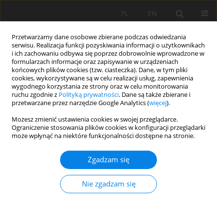
PL
EN
Przetwarzamy dane osobowe zbierane podczas odwiedzania
serwisu. Realizacja funkcji pozyskiwania informacji o użytkownikach
i ich zachowaniu odbywa się poprzez dobrowolnie wprowadzone w
formularzach informacje oraz zapisywanie w urządzeniach
końcowych plików cookies (tzw. ciasteczka). Dane, w tym pliki
cookies, wykorzystywane są w celu realizacji usług, zapewnienia
wygodnego korzystania ze strony oraz w celu monitorowania
ruchu zgodnie z
Polityką prywatności
. Dane są także zbierane i
przetwarzane przez narzędzie Google Analytics (
więcej
).
Autor
Remya S.N.
Możesz zmienić ustawienia cookies w swojej przeglądarce.
Ograniczenie stosowania plików cookies w konfiguracji przeglądarki
może wpłynąć na niektóre funkcjonalności dostępne na stronie.
PRACA ORYGINALNA
Zgadzam się
Relevance of data analytics in sustainable
fisheries management: An evidence-based study
Nie zgadzam się
Isaac Lukambagire
,
Baker Matovu
,
Bhavani Rao R.
,
Meltem Alkoyak-
Yildiz
,
Remya S.N.
,
Isaac Sarfo
Acta Sci. Pol. Formatio Circumiectus 2023;22(4):49-74