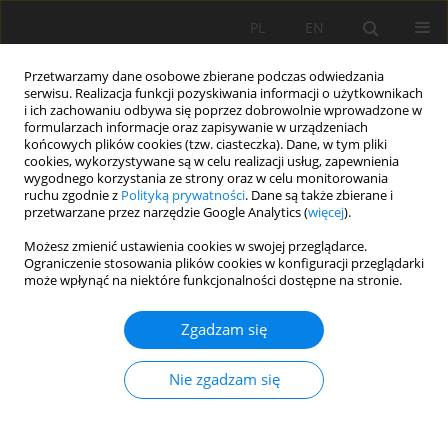
PL
EN
Przetwarzamy dane osobowe zbierane podczas odwiedzania
serwisu. Realizacja funkcji pozyskiwania informacji o użytkownikach
i ich zachowaniu odbywa się poprzez dobrowolnie wprowadzone w
formularzach informacje oraz zapisywanie w urządzeniach
końcowych plików cookies (tzw. ciasteczka). Dane, w tym pliki
cookies, wykorzystywane są w celu realizacji usług, zapewnienia
wygodnego korzystania ze strony oraz w celu monitorowania
ruchu zgodnie z
Polityką prywatności
. Dane są także zbierane i
przetwarzane przez narzędzie Google Analytics (
więcej
).
Autor
Petr Krpec
Możesz zmienić ustawienia cookies w swojej przeglądarce.
Ograniczenie stosowania plików cookies w konfiguracji przeglądarki
może wpłynąć na niektóre funkcjonalności dostępne na stronie.
ZMIENNOŚĆ POBIERANIA PRÓBEK ŻWIRU
Zgadzam się
METODĄ WOLMANA ZE ŻWIROWEGO LUB
ZBUDOWANEGO Z OTOCZAKÓW DNA STRUMIENI
Nie zgadzam się
Tomáš Galia
,
Václav Škarpich
,
Kateřina Gajdošová
,
Petr Krpec
Acta Sci. Pol. Formatio Circumiectus 2017;16(1):237-246
DOI
:
https://doi.org/10.15576/ASP.FC/2017.16.1.237