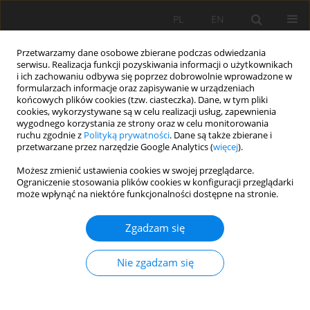
PL
EN
Przetwarzamy dane osobowe zbierane podczas odwiedzania
serwisu. Realizacja funkcji pozyskiwania informacji o użytkownikach
i ich zachowaniu odbywa się poprzez dobrowolnie wprowadzone w
formularzach informacje oraz zapisywanie w urządzeniach
końcowych plików cookies (tzw. ciasteczka). Dane, w tym pliki
cookies, wykorzystywane są w celu realizacji usług, zapewnienia
wygodnego korzystania ze strony oraz w celu monitorowania
ruchu zgodnie z
Polityką prywatności
. Dane są także zbierane i
przetwarzane przez narzędzie Google Analytics (
więcej
).
Autor
Rozpondek Katarzyna
Możesz zmienić ustawienia cookies w swojej przeglądarce.
Ograniczenie stosowania plików cookies w konfiguracji przeglądarki
może wpłynąć na niektóre funkcjonalności dostępne na stronie.
ANALIZA TOKSYCZNOŚCI OSADÓW DENNYCH
Zgadzam się
ZBIORNIKA PORAJ W ASPEKCIE STOPNIA
ZANIECZYSZCZENIA METALAMI CIĘŻKIMI
Nie zgadzam się
Rozpondek Katarzyna
,
Rozpondek Rafał
,
Pachura Piotr
Acta Sci. Pol. Formatio Circumiectus 2017;16(2):33-43
DOI
:
https://doi.org/10.15576/ASP.FC/2017.16.2.33