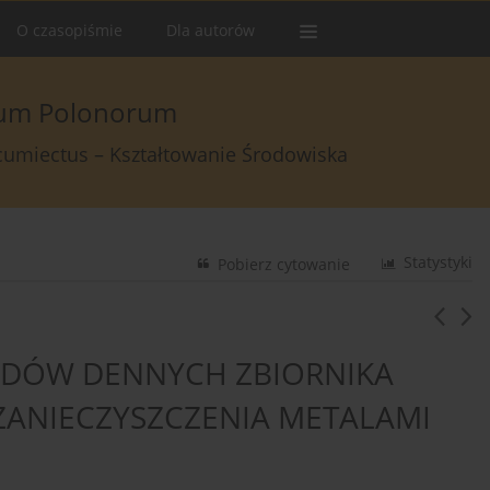
O czasopiśmie
Dla autorów
arum Polonorum
rcumiectus – Kształtowanie Środowiska
Statystyki
Pobierz cytowanie
ADÓW DENNYCH ZBIORNIKA
 ZANIECZYSZCZENIA METALAMI