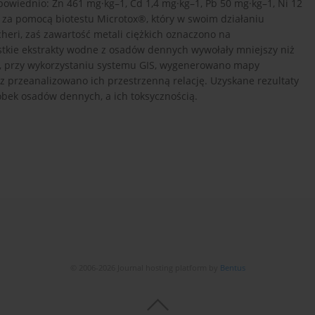
dpowiednio: Zn 461 mg·kg–1, Cd 1,4 mg·kg–1, Pb 50 mg·kg–1, Ni 12
 za pomocą biotestu Microtox®, który w swoim działaniu
cheri, zaś zawartość metali ciężkich oznaczono na
tkie ekstrakty wodne z osadów dennych wywołały mniejszy niż
, przy wykorzystaniu systemu GIS, wygenerowano mapy
przeanalizowano ich przestrzenną relację. Uzyskane rezultaty
bek osadów dennych, a ich toksycznością.
© 2006-2026 Journal hosting platform by
Bentus