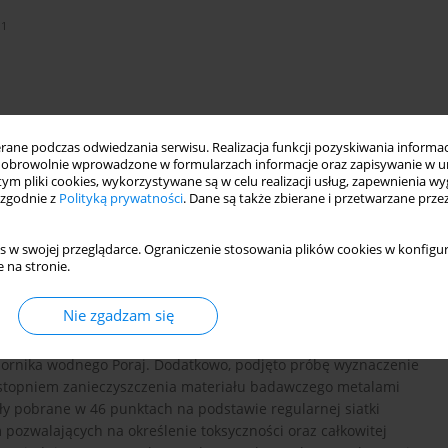
1
ne podczas odwiedzania serwisu. Realizacja funkcji pozyskiwania informacj
obrowolnie wprowadzone w formularzach informacje oraz zapisywanie w u
 tym pliki cookies, wykorzystywane są w celu realizacji usług, zapewnienia 
 zgodnie z
Polityką prywatności
. Dane są także zbierane i przetwarzane prze
s w swojej przeglądarce. Ograniczenie stosowania plików cookies w konfigur
 na stronie.
ale ciężkie
Nie zgadzam się
iornika wodnego Poraj. Dodatkowo, podjęto próbę wyznaczenie
 stopniem zanieczyszczenia materiału badawczego metalami
tały pobrane w 46 punktach na podstawie regularnej siatki
pozwalających na określenie toksyczności oraz całkowitej