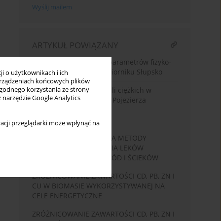
Wyślij mailem
ARTYKUŁ POWIĄZANY
Zmienność wybranych parametrów fizyko-
chemicznych wody w zbiorniku Słupsko
i o użytkownikach i ich
rządzeniach końcowych plików
wygodnego korzystania ze strony
Analiza zawartości metali ciężkich w
z narzędzie Google Analytics
osadach dennych jezior Pojezierza
Gnieźnieńskiego
acji przeglądarki może wpłynąć na
WPŁYW WŁAŚCIWOŚCI
FIZYKOCHEMICZNYCH NA METODY
INAKTYWACJI I USUWANIA LEKÓW
CYTOSTATYCZNYCH Z WÓD I ŚCIEKÓW
ZRÓŻNICOWANIE ZAWARTOŚCI CD, PB, ZN I
CU W BIOMASIE WYKORZYSTYWANEJ NA
CELE ENERGETYCZNE
ZRÓŻNICOWANIE ZAWARTOŚCI CD, PB, ZN I