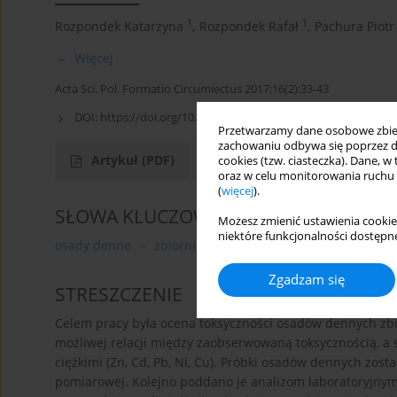
1
1
Rozpondek Katarzyna
,
Rozpondek Rafał
,
Pachura Piotr
Więcej
Acta Sci. Pol. Formatio Circumiectus 2017;16(2):33-43
DOI:
https://doi.org/10.15576/ASP.FC/2017.16.2.33
Przetwarzamy dane osobowe zbiera
zachowaniu odbywa się poprzez d
Artykuł
(PDF)
cookies (tzw. ciasteczka). Dane, w
oraz w celu monitorowania ruchu
(
więcej
).
SŁOWA KLUCZOWE
Możesz zmienić ustawienia cookie
niektóre funkcjonalności dostępne
osady denne
zbiornik zaporowy
toksyczność
met
Zgadzam się
STRESZCZENIE
Celem pracy była ocena toksyczności osadów dennych zb
możliwej relacji między zaobserwowaną toksycznością, a
ciężkimi (Zn, Cd, Pb, Ni, Cu). Próbki osadów dennych zos
pomiarowej. Kolejno poddano je analizom laboratoryjnym 