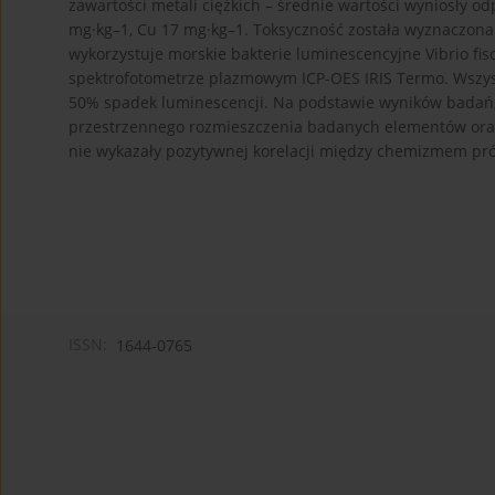
zawartości metali ciężkich – średnie wartości wyniosły o
mg·kg–1, Cu 17 mg·kg–1. Toksyczność została wyznaczona
wykorzystuje morskie bakterie luminescencyjne Vibrio fis
spektrofotometrze plazmowym ICP-OES IRIS Termo. Wszys
50% spadek luminescencji. Na podstawie wyników badań
przestrzennego rozmieszczenia badanych elementów oraz 
nie wykazały pozytywnej korelacji między chemizmem pró
ISSN:
1644-0765