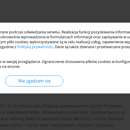
ne podczas odwiedzania serwisu. Realizacja funkcji pozyskiwania informacj
obrowolnie wprowadzone w formularzach informacje oraz zapisywanie w u
 tym pliki cookies, wykorzystywane są w celu realizacji usług, zapewnienia 
 zgodnie z
Polityką prywatności
. Dane są także zbierane i przetwarzane prze
s w swojej przeglądarce. Ograniczenie stosowania plików cookies w konfigur
 na stronie.
czyszczenia i fitokumulacji
Nie zgadzam się
n i Cu w tytoniu typu Virginia uprawianym w rejonie Proszowic.
h w sołectwach Bobin, Wolwanowice, Kościelec, Mysławczyce oraz
czono metodą FAAS na aparacie Solaar M6 firmy Unicam. Badane
ołowiu, cynku i miedzi oraz intensywnym stopniem kumulacji