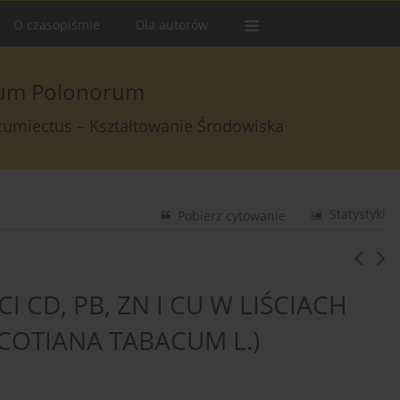
O czasopiśmie
Dla autorów
arum Polonorum
rcumiectus – Kształtowanie Środowiska
Statystyki
Pobierz cytowanie
CD, PB, ZN I CU W LIŚCIACH
COTIANA TABACUM L.)