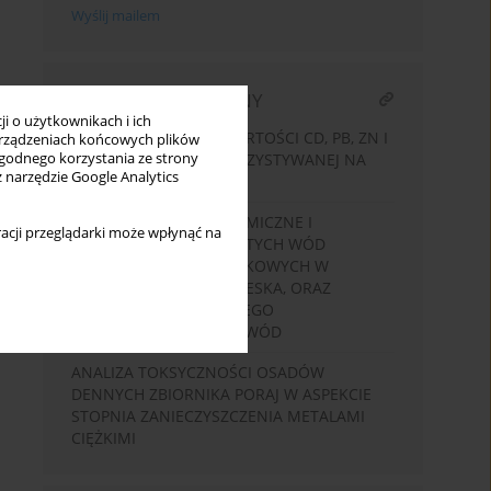
Wyślij mailem
ARTYKUŁ POWIĄZANY
i o użytkownikach i ich
ZRÓŻNICOWANIE ZAWARTOŚCI CD, PB, ZN I
rządzeniach końcowych plików
wygodnego korzystania ze strony
CU W BIOMASIE WYKORZYSTYWANEJ NA
z narzędzie Google Analytics
CELE ENERGETYCZNE
PARAMETRY FIZYKOCHEMICZNE I
acji przeglądarki może wpłynąć na
BAKTERIOLOGIA ODKRYTYCH WÓD
MINERALNYCH I SIARCZKOWYCH W
OKOLICACH SANOKA I LESKA, ORAZ
MOŻLIWOŚCI LECZNICZEGO
WYKORZYSTANIA TYCH WÓD
ANALIZA TOKSYCZNOŚCI OSADÓW
DENNYCH ZBIORNIKA PORAJ W ASPEKCIE
STOPNIA ZANIECZYSZCZENIA METALAMI
CIĘŻKIMI