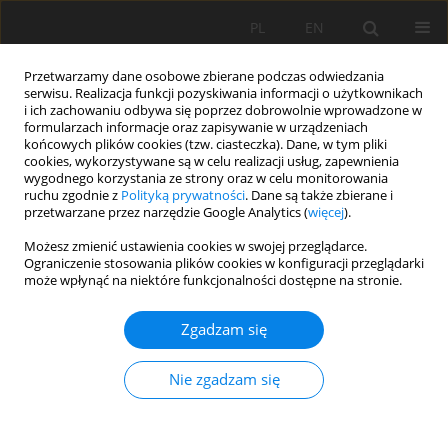
PL
EN
Przetwarzamy dane osobowe zbierane podczas odwiedzania
serwisu. Realizacja funkcji pozyskiwania informacji o użytkownikach
i ich zachowaniu odbywa się poprzez dobrowolnie wprowadzone w
formularzach informacje oraz zapisywanie w urządzeniach
końcowych plików cookies (tzw. ciasteczka). Dane, w tym pliki
cookies, wykorzystywane są w celu realizacji usług, zapewnienia
wygodnego korzystania ze strony oraz w celu monitorowania
ruchu zgodnie z
Polityką prywatności
. Dane są także zbierane i
przetwarzane przez narzędzie Google Analytics (
więcej
).
Autor
Sławomir Klatka
Możesz zmienić ustawienia cookies w swojej przeglądarce.
Ograniczenie stosowania plików cookies w konfiguracji przeglądarki
może wpłynąć na niektóre funkcjonalności dostępne na stronie.
KONCEPCJA WSPÓŁCZYNNIKA TEMPERATURY
GLEBY DO WYZNACZANIA ROZKŁADU
Zgadzam się
PRZESTRZENNEGO TEMPERATURY GLEBY Z
WYKORZYSTANIEM PARAMETRÓW
Nie zgadzam się
FIZJOGRAFICZNYCH ZLEWNI I SZTUCZNYCH SIECI
NEURONOWYCH (SSN)
Edyta Kruk
,
Magdalena Malec
,
Sławomir Klatka
,
Andżelika Brodzińska-