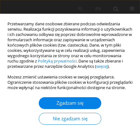
PL
EN
Przetwarzamy dane osobowe zbierane podczas odwiedzania
serwisu. Realizacja funkcji pozyskiwania informacji o użytkownikach
i ich zachowaniu odbywa się poprzez dobrowolnie wprowadzone w
formularzach informacje oraz zapisywanie w urządzeniach
końcowych plików cookies (tzw. ciasteczka). Dane, w tym pliki
cookies, wykorzystywane są w celu realizacji usług, zapewnienia
wygodnego korzystania ze strony oraz w celu monitorowania
ruchu zgodnie z
Polityką prywatności
. Dane są także zbierane i
przetwarzane przez narzędzie Google Analytics (
więcej
).
4/2016 vol. 15
Możesz zmienić ustawienia cookies w swojej przeglądarce.
Ograniczenie stosowania plików cookies w konfiguracji przeglądarki
może wpłynąć na niektóre funkcjonalności dostępne na stronie.
Zgadzam się
OCENA ZDOLNOŚCI
RETENCYJNYCH WYBRANYCH
Nie zgadzam się
ODPADÓW PRZEMYSŁOWYCH