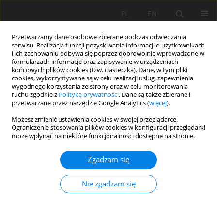
PL
EN
Przetwarzamy dane osobowe zbierane podczas odwiedzania
serwisu. Realizacja funkcji pozyskiwania informacji o użytkownikach
i ich zachowaniu odbywa się poprzez dobrowolnie wprowadzone w
formularzach informacje oraz zapisywanie w urządzeniach
końcowych plików cookies (tzw. ciasteczka). Dane, w tym pliki
cookies, wykorzystywane są w celu realizacji usług, zapewnienia
wygodnego korzystania ze strony oraz w celu monitorowania
ruchu zgodnie z
Polityką prywatności
. Dane są także zbierane i
przetwarzane przez narzędzie Google Analytics (
więcej
).
Dziedzina
bilans wodny
Możesz zmienić ustawienia cookies w swojej przeglądarce.
Ograniczenie stosowania plików cookies w konfiguracji przeglądarki
może wpłynąć na niektóre funkcjonalności dostępne na stronie.
PRACA ORYGINALNA
Temporal Analysis of Urban Waterlogging
Zgadzam się
Hotspots Using Landsat-Derived Spectral Indices:
Kolkata, India
Nie zgadzam się
Monika Tiwari
,
Smriti Shukla
,
Varun Narayan Mishra
,
Kishan Singh
Rawat
,
Sudhir Kumar Singh
,
Kartikeya Shukla
Acta Sci. Pol. Formatio Circumiectus 2025;24(2):69-89