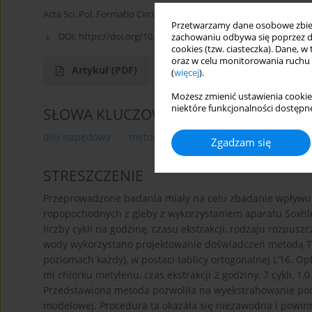
Acta Sci. Pol. Formatio Circumiectus 2015;14(2):165-173
Przetwarzamy dane osobowe zbiera
DOI:
https://doi.org/10.15576/ASP.FC/2015.14.2.165
zachowaniu odbywa się poprzez d
cookies (tzw. ciasteczka). Dane, w
oraz w celu monitorowania ruchu
Artykuł
(PDF)
(
więcej
).
Możesz zmienić ustawienia cookie
niektóre funkcjonalności dostępne
SŁOWA KLUCZOWE
olej napędowy
metoda Taguchi
aparat Soxhleta
Zgadzam się
STRESZCZENIE
Przeprowadzone badania miały na celu zbadanie wpływu p
ropopochodnych z gleby z wykorzystaniem aparatu Soxhle
liczby cykli na godzinę, czasu ekstrakcji, rodzaju rozpusz
wody wykorzystano projektowanie doświadczeń metodą Ta
poziomach każdy), w postaci tablicy ortogonalnej L’16. O
ml chlorku metylenu, czas ekstrakcji 2 godziny, 7 cykli, 1
Przedstawiona metoda pozwoliła na wyekstrahowanie p
modelowej. Procedura ta okazała się niezawodna i powi