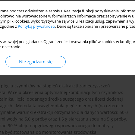
ne podczas odwiedzania serwisu. Realizacja funkcji pozyskiwania informacj
obrowolnie wprowadzone w formularzach informacje oraz zapisywanie w u
 tym pliki cookies, wykorzystywane są w celu realizacji usług, zapewnienia 
 zgodnie z
Polityką prywatności
. Dane są także zbierane i przetwarzane prze
s w swojej przeglądarce. Ograniczenie stosowania plików cookies w konfigur
 na stronie.
ekstrakcja
tablice ortogonalne
Nie zgadzam się
ięciu czynników na stopień ekstrakcji zanieczyszczeń
ta. W celu określenia optymalnej kombinacji tych czynników:
czalnika, ilości dodanego środka suszącego oraz ilości dodanej
guchi. Metoda ta uwzględniała pięć zmiennych (na czterech
ptymalne warunki ekstrakcji otrzymano dla danych wartości: 50,0
,0 ml wody na 5,0 g próby oraz 1,5 g siarczanu sodu na 5 g próby.
onad 90 % oleju napędowego wprowadzonego do matrycy
nna być stosowana do monitorowania środowiska.