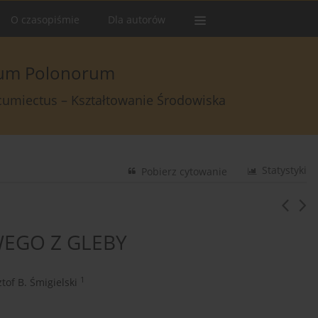
O czasopiśmie
Dla autorów
arum Polonorum
rcumiectus – Kształtowanie Środowiska
Statystyki
Pobierz cytowanie
WEGO Z GLEBY
1
tof B. Śmigielski