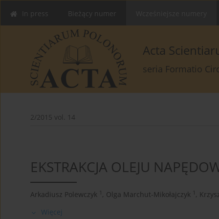
In press
Bieżący numer
Wcześniejsze numery
Acta Scienti
seria Formatio Ci
2/2015 vol. 14
EKSTRAKCJA OLEJU NAPĘDO
1
1
Arkadiusz Polewczyk
,
Olga Marchut-Mikołajczyk
,
Krzysz
Więcej