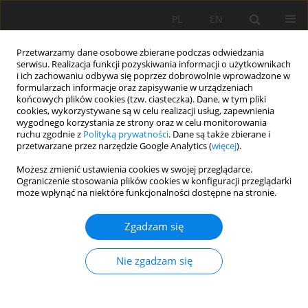
PL
EN
Przetwarzamy dane osobowe zbierane podczas odwiedzania
serwisu. Realizacja funkcji pozyskiwania informacji o użytkownikach
i ich zachowaniu odbywa się poprzez dobrowolnie wprowadzone w
formularzach informacje oraz zapisywanie w urządzeniach
końcowych plików cookies (tzw. ciasteczka). Dane, w tym pliki
cookies, wykorzystywane są w celu realizacji usług, zapewnienia
wygodnego korzystania ze strony oraz w celu monitorowania
ruchu zgodnie z
Polityką prywatności
. Dane są także zbierane i
przetwarzane przez narzędzie Google Analytics (
więcej
).
3/2015 vol. 14
Możesz zmienić ustawienia cookies w swojej przeglądarce.
Ograniczenie stosowania plików cookies w konfiguracji przeglądarki
może wpłynąć na niektóre funkcjonalności dostępne na stronie.
Zgadzam się
HYDROCHEMIZM ŹRÓDEŁ W
OJCOWSKIM PARKU
Nie zgadzam się
NARODOWYM