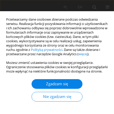
PL
EN
Przetwarzamy dane osobowe zbierane podczas odwiedzania
serwisu. Realizacja funkcji pozyskiwania informacji o użytkownikach
i ich zachowaniu odbywa się poprzez dobrowolnie wprowadzone w
formularzach informacje oraz zapisywanie w urządzeniach
końcowych plików cookies (tzw. ciasteczka). Dane, w tym pliki
cookies, wykorzystywane są w celu realizacji usług, zapewnienia
wygodnego korzystania ze strony oraz w celu monitorowania
ruchu zgodnie z
Polityką prywatności
. Dane są także zbierane i
przetwarzane przez narzędzie Google Analytics (
więcej
).
3/2015 vol. 14
Możesz zmienić ustawienia cookies w swojej przeglądarce.
Ograniczenie stosowania plików cookies w konfiguracji przeglądarki
może wpłynąć na niektóre funkcjonalności dostępne na stronie.
Zgadzam się
KONCEPCJA SOCJOHYDROLOGII
W ANALIZIE ZAGROŻENIA
Nie zgadzam się
POWODZIOWEGO