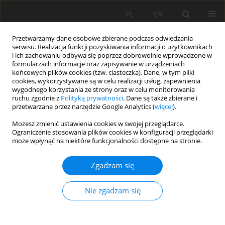
PL
EN
Przetwarzamy dane osobowe zbierane podczas odwiedzania
serwisu. Realizacja funkcji pozyskiwania informacji o użytkownikach
i ich zachowaniu odbywa się poprzez dobrowolnie wprowadzone w
formularzach informacje oraz zapisywanie w urządzeniach
końcowych plików cookies (tzw. ciasteczka). Dane, w tym pliki
cookies, wykorzystywane są w celu realizacji usług, zapewnienia
wygodnego korzystania ze strony oraz w celu monitorowania
ruchu zgodnie z
Polityką prywatności
. Dane są także zbierane i
przetwarzane przez narzędzie Google Analytics (
więcej
).
1/2016 vol. 15
Możesz zmienić ustawienia cookies w swojej przeglądarce.
Ograniczenie stosowania plików cookies w konfiguracji przeglądarki
może wpłynąć na niektóre funkcjonalności dostępne na stronie.
Zgadzam się
OCENA WŁAŚCIWOŚCI
WYTRZYMAŁOŚCIOWYCH
Nie zgadzam się
GRUNTÓW Z