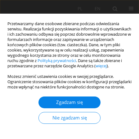
PL
EN
Przetwarzamy dane osobowe zbierane podczas odwiedzania
serwisu. Realizacja funkcji pozyskiwania informacji o użytkownikach
i ich zachowaniu odbywa się poprzez dobrowolnie wprowadzone w
formularzach informacje oraz zapisywanie w urządzeniach
końcowych plików cookies (tzw. ciasteczka). Dane, w tym pliki
cookies, wykorzystywane są w celu realizacji usług, zapewnienia
wygodnego korzystania ze strony oraz w celu monitorowania
ruchu zgodnie z
Polityką prywatności
. Dane są także zbierane i
przetwarzane przez narzędzie Google Analytics (
więcej
).
Słowo kluczowe
susza
Możesz zmienić ustawienia cookies w swojej przeglądarce.
Ograniczenie stosowania plików cookies w konfiguracji przeglądarki
hydrologiczna
może wpłynąć na niektóre funkcjonalności dostępne na stronie.
OCENA NIEDOBORÓW ODPŁYWU
Zgadzam się
NIŻÓWKOWEGO PRZY STAŁYCH I ZMIENNYCH
PRZEPŁYWACH GRANICZNYCH NA PRZYKŁADZIE
Nie zgadzam się
WYBRANYCH ZLEWNI DORZECZA WISŁY
Edmund Tomaszewski