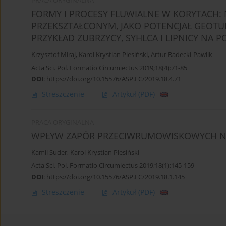
PRACA ORYGINALNA
FORMY I PROCESY FLUWIALNE W KORYTACH
PRZEKSZTAŁCONYM, JAKO POTENCJAŁ GEOTU
PRZYKŁAD ZUBRZYCY, SYHLCA I LIPNICY NA P
Krzysztof Miraj
,
Karol Krystian Plesiński
,
Artur Radecki-Pawlik
Acta Sci. Pol. Formatio Circumiectus 2019;18(4):71-85
DOI
:
https://doi.org/10.15576/ASP.FC/2019.18.4.71
Streszczenie
Artykuł
(PDF)
PRACA ORYGINALNA
WPŁYW ZAPÓR PRZECIWRUMOWISKOWYCH N
Kamil Suder
,
Karol Krystian Plesiński
Acta Sci. Pol. Formatio Circumiectus 2019;18(1):145-159
DOI
:
https://doi.org/10.15576/ASP.FC/2019.18.1.145
Streszczenie
Artykuł
(PDF)