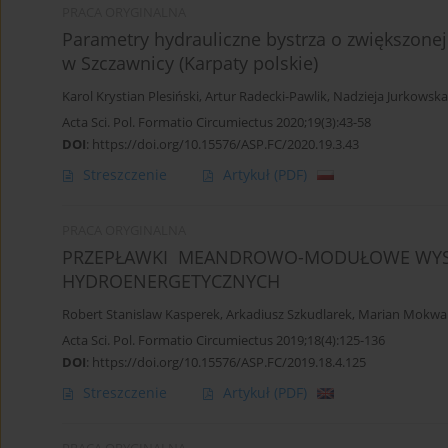
PRACA ORYGINALNA
Parametry hydrauliczne bystrza o zwiększonej
w Szczawnicy (Karpaty polskie)
Karol Krystian Plesiński
,
Artur Radecki-Pawlik
,
Nadzieja Jurkowska
Acta Sci. Pol. Formatio Circumiectus 2020;19(3):43-58
DOI
:
https://doi.org/10.15576/ASP.FC/2020.19.3.43
Streszczenie
Artykuł
(PDF)
PRACA ORYGINALNA
PRZEPŁAWKI MEANDROWO-MODUŁOWE WYSO
HYDROENERGETYCZNYCH
Robert Stanislaw Kasperek
,
Arkadiusz Szkudlarek
,
Marian Mokwa
Acta Sci. Pol. Formatio Circumiectus 2019;18(4):125-136
DOI
:
https://doi.org/10.15576/ASP.FC/2019.18.4.125
Streszczenie
Artykuł
(PDF)