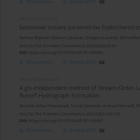
Streszczenie
Artykuł
(PDF)
PRACA ORYGINALNA
Sezonowe zmiany parametrów fizykochemiczny
Bartosz Bojarski
,
Mateusz Jakubiak
,
Grzegorz Łazarski
,
Michał Bie
Acta Sci. Pol. Formatio Circumiectus 2025;24(2):43-54
DOI
:
https://doi.org/10.15576/ASP.FC/207093
Streszczenie
Artykuł
(PDF)
PRACA ORYGINALNA
A gis-Independent method of Stream-Order-Law
Runoff Hydrograph Estimation
Mostafa Akbari Kheirabadi
,
Touraj Sabzevari
,
Andrea Petroselli
,
M
Acta Sci. Pol. Formatio Circumiectus 2024;23(3):109-127
DOI
:
https://doi.org/10.15576/ASP.FC/193435
Streszczenie
Artykuł
(PDF)