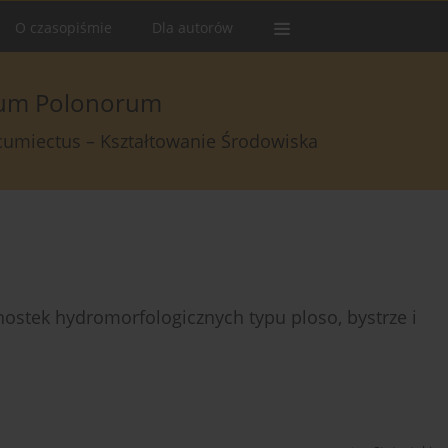
O czasopiśmie
Dla autorów
arum Polonorum
rcumiectus – Kształtowanie Środowiska
ostek hydromorfologicznych typu ploso, bystrze i