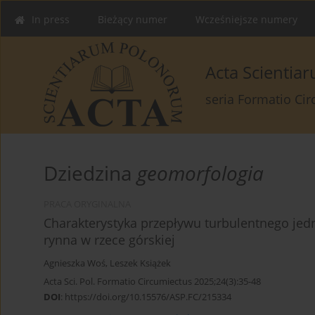
In press
Bieżący numer
Wcześniejsze numery
Acta Scienti
seria Formatio Ci
Dziedzina
geomorfologia
PRACA ORYGINALNA
Charakterystyka przepływu turbulentnego jedn
rynna w rzece górskiej
Agnieszka Woś
,
Leszek Książek
Acta Sci. Pol. Formatio Circumiectus 2025;24(3):35-48
DOI
:
https://doi.org/10.15576/ASP.FC/215334