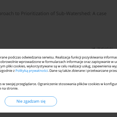
roach to Prioritization of Sub-Watershed: A case
Statystyki
ne podczas odwiedzania serwisu. Realizacja funkcji pozyskiwania informacj
obrowolnie wprowadzone w formularzach informacje oraz zapisywanie w u
 tym pliki cookies, wykorzystywane są w celu realizacji usług, zapewnienia 
arku Narodowego na przykładzie stwierdzonego
 zgodnie z
Polityką prywatności
. Dane są także zbierane i przetwarzane prze
s w swojej przeglądarce. Ograniczenie stosowania plików cookies w konfigur
c
,
Zbyněk Zachoval
 na stronie.
Nie zgadzam się
Statystyki