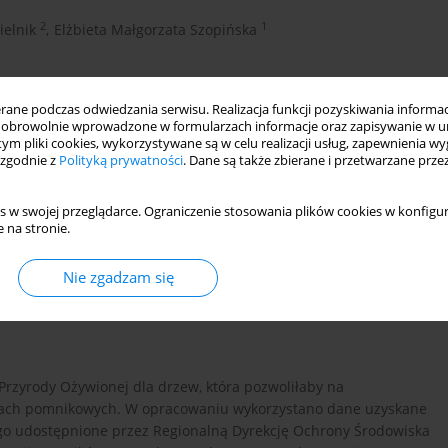
2
1
elnik
,
Elżbieta Małgorzata Szopińska
ne podczas odwiedzania serwisu. Realizacja funkcji pozyskiwania informacj
obrowolnie wprowadzone w formularzach informacje oraz zapisywanie w u
 tym pliki cookies, wykorzystywane są w celu realizacji usług, zapewnienia 
 zgodnie z
Polityką prywatności
. Dane są także zbierane i przetwarzane prze
s w swojej przeglądarce. Ograniczenie stosowania plików cookies w konfigur
 na stronie.
Nie zgadzam się
by przyrodnicze
Przyrody Ożywionej dla drzew, która pozwoliłaby na
ewach pomnikowych. W opracowaniu wykorzystano dane uzyskane
go udostępnione przez Regionalną Dyrekcję Ochrony Środowiska