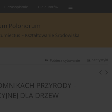
O czasopiśmie
Dla autorów
arum Polonorum
rcumiectus – Kształtowanie Środowiska
Statystyki
Pobierz cytowanie
OMNIKACH PRZYRODY –
YJNEJ DLA DRZEW