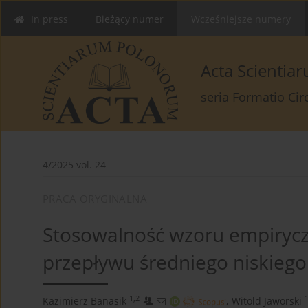
In press
Bieżący numer
Wcześniejsze numery
Acta Scienti
seria Formatio Ci
4/2025 vol. 24
PRACA ORYGINALNA
Stosowalność wzoru empirycz
przepływu średniego niskiego
1,2
Kazimierz Banasik
,
Witold Jaworski