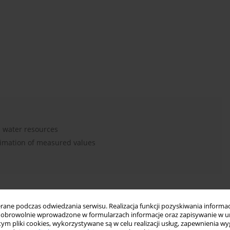
 water resources
timation of measured values
ne podczas odwiedzania serwisu. Realizacja funkcji pozyskiwania informacj
wnie
obrowolnie wprowadzone w formularzach informacje oraz zapisywanie w u
 tym pliki cookies, wykorzystywane są w celu realizacji usług, zapewnienia 