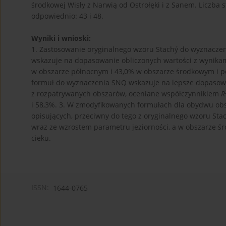
środkowej Wisły z Narwią od Ostrołęki i z Sanem. Liczb
odpowiednio: 43 i 48.
Wyniki i wnioski:
1. Zastosowanie oryginalnego wzoru Stachý do wyznaczen
wskazuje na dopasowanie obliczonych wartości z wynik
w obszarze północnym i 43,0% w obszarze środkowym i 
formuł do wyznaczenia SNQ wskazuje na lepsze dopasow
z rozpatrywanych obszarów, oceniane współczynnikiem
R
i 58,3%. 3. W zmodyfikowanych formułach dla obydwu o
opisujących, przeciwny do tego z oryginalnego wzoru St
wraz ze wzrostem parametru jeziorności, a w obszarze 
cieku.
ISSN:
1644-0765