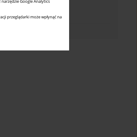
z narzędzie Google Analytics
Indeks słów kluczowych
acji przeglądarki może wpłynąć na
Indeks dziedzin
Indeks autorów