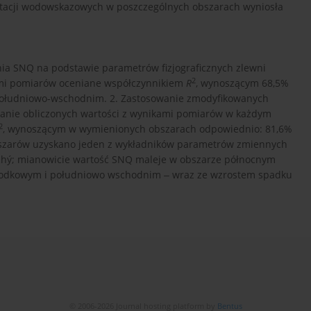
a stacji wodowskazowych w poszczególnych obszarach wyniosła
ia SNQ na podstawie parametrów fizjograficznych zlewni
2
ami pomiarów oceniane współczynnikiem
R
, wynoszącym 68,5%
południowo-wschodnim. 2. Zastosowanie zmodyfikowanych
anie obliczonych wartości z wynikami pomiarów w każdym
2
, wynoszącym w wymienionych obszarach odpowiednio: 81,6%
bszarów uzyskano jeden z wykładników parametrów zmiennych
achý; mianowicie wartość SNQ maleje w obszarze północnym
środkowym i południowo wschodnim ‒ wraz ze wzrostem spadku
© 2006-2026 Journal hosting platform by
Bentus