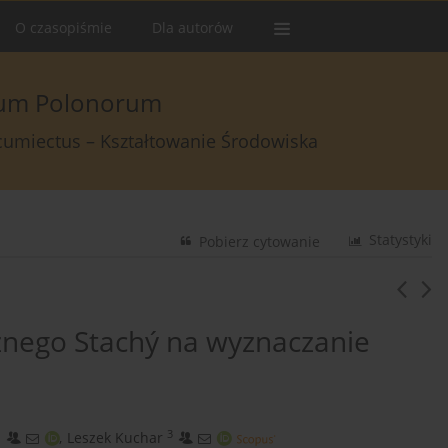
O czasopiśmie
Dla autorów
arum Polonorum
rcumiectus – Kształtowanie Środowiska
Statystyki
Pobierz cytowanie
nego Stachý na wyznaczanie
1
3
,
Leszek Kuchar