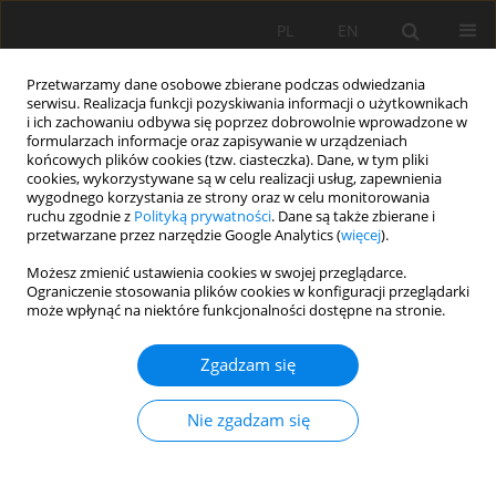
PL
EN
Przetwarzamy dane osobowe zbierane podczas odwiedzania
serwisu. Realizacja funkcji pozyskiwania informacji o użytkownikach
i ich zachowaniu odbywa się poprzez dobrowolnie wprowadzone w
formularzach informacje oraz zapisywanie w urządzeniach
końcowych plików cookies (tzw. ciasteczka). Dane, w tym pliki
cookies, wykorzystywane są w celu realizacji usług, zapewnienia
wygodnego korzystania ze strony oraz w celu monitorowania
ruchu zgodnie z
Polityką prywatności
. Dane są także zbierane i
przetwarzane przez narzędzie Google Analytics (
więcej
).
Wcześniejsze numery
Możesz zmienić ustawienia cookies w swojej przeglądarce.
Ograniczenie stosowania plików cookies w konfiguracji przeglądarki
może wpłynąć na niektóre funkcjonalności dostępne na stronie.
4/2018 vol. 17
Zgadzam się
PROBLEM WYBORU SKUTECZNEJ METODY
Nie zgadzam się
STABILIZACJI DRÓG NA ZABUDOWANYCH
OBSZARACH OSUWISKOWYCH
Przemysław Baran
,
Ryszard Murzyn
,
Aleksandra Meres